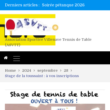
Derniers articles :
Soirée pétanque 2026
Tetelle et Wawa en bretagne
Alex valide l’EF
Titres de Gironde loisirs 2026
Les 4 mousquetaires au 24h d’albi
Association Sportive Villenave Tennis de Table
(ASVTT)
Home
2024
septembre
28
Stage de la toussaint : à vos inscriptions