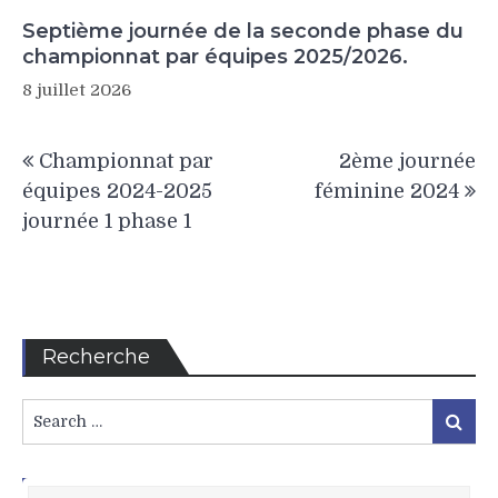
Septième journée de la seconde phase du
championnat par équipes 2025/2026.
8 juillet 2026
Navigation
Championnat par
2ème journée
de
équipes 2024-2025
féminine 2024
l’article
journée 1 phase 1
Recherche
Search
Search
for:
L’Agenda Pongiste