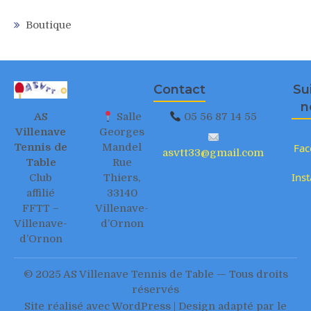
Boutique
Contact
Su
n
AS
Salle
05 56 87 14 55
Villenave
Georges
Tennis de
Mandel
Fac
asvtt33@gmail.com
Table
Rue
Ins
Club
Thiers,
affilié
33140
FFTT –
Villenave-
Villenave-
d’Ornon
d’Ornon
© 2025 AS Villenave Tennis de Table — Tous droits
réservés
Site réalisé avec WordPress | Design adapté par le