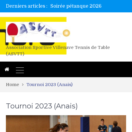
Derniers articles :
Alex valide l’EF
Titres de Gironde loisirs 2026
Les 4 mousquetaires au 24h d’albi
Association Sportive Villenave Tennis de Table
(ASVTT)
Home
Tournoi 2023 (Anais)
Tournoi 2023 (Anais)