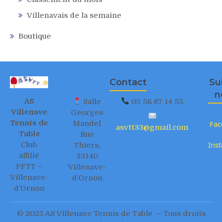
Villenavais de la semaine
Boutique
Contact
Su
n
AS
Salle
05 56 87 14 55
Villenave
Georges
Tennis de
Mandel
Fac
asvtt33@gmail.com
Table
Rue
Ins
Club
Thiers,
affilié
33140
FFTT –
Villenave-
Villenave-
d’Ornon
d’Ornon
© 2025 AS Villenave Tennis de Table — Tous droits