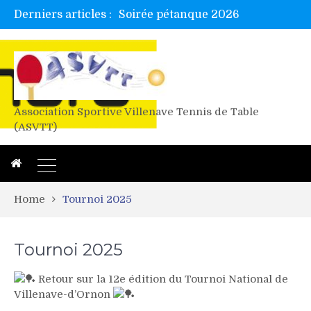
Derniers articles :
Soirée pétanque 2026
Tetelle et Wawa en bretagne
Alex valide l’EF
Titres de Gironde loisirs 2026
Les 4 mousquetaires au 24h d’albi
Association Sportive Villenave Tennis de Table
(ASVTT)
Home
Tournoi 2025
Tournoi 2025
Retour sur la 12e édition du Tournoi National de
Villenave-d’Ornon