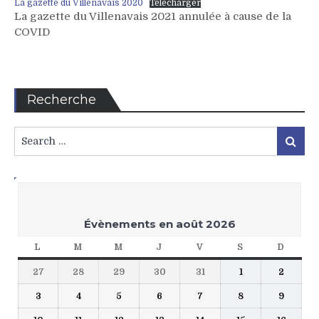
La gazette du Villenavais 2020
Télécharger
La gazette du Villenavais 2021 annulée à cause de la
COVID
Recherche
Search
Search
for:
L’Agenda Pongiste
Évènements en août 2026
L
LUNDI
M
MARDI
M
MERCREDI
J
JEUDI
V
VENDREDI
S
SAMEDI
D
DIMA
27
28
29
30
31
1
2
27
28
29
30
31
1
2
juillet
juillet
juillet
juillet
juillet
août
août
3
4
5
6
7
8
9
3
4
5
6
7
8
9
2026
2026
2026
2026
2026
2026
2026
août
août
août
août
août
août
août