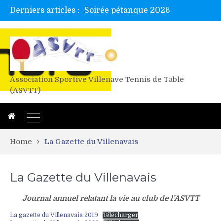
Derniers articles :
Soirée pétanque 2026
Tetelle et Wawa en bretagne
Alex valide l’EF
Titres de Gironde loisirs 2026
Les 4 mousquetaires au 24h d’albi
Association Sportive Villenave Tennis de Table
(ASVTT)
Home
La Gazette du Villenavais
La Gazette du Villenavais
Journal annuel relatant la vie au club de l’ASVTT
La gazette du Villenavais 2019
Télécharger