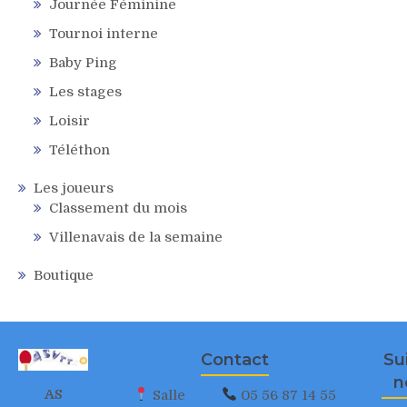
Journée Féminine
Tournoi interne
Baby Ping
Les stages
Loisir
Téléthon
Les joueurs
Classement du mois
Villenavais de la semaine
Boutique
Contact
Su
n
AS
Salle
05 56 87 14 55