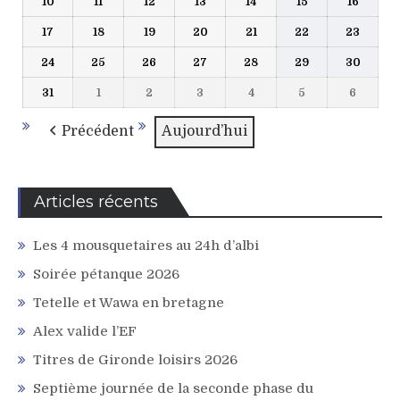
10
11
12
13
14
15
16
10
11
12
13
14
15
16
2026
2026
2026
2026
2026
2026
2026
août
août
août
août
août
août
août
17
18
19
20
21
22
23
17
18
19
20
21
22
23
2026
2026
2026
2026
2026
2026
2026
août
août
août
août
août
août
août
24
25
26
27
28
29
30
24
25
26
27
28
29
30
2026
2026
2026
2026
2026
2026
2026
août
août
août
août
août
août
août
31
1
2
3
4
5
6
31
1
2
3
4
5
6
2026
2026
2026
2026
2026
2026
2026
août
septembre
septembre
septembre
septembre
septembre
septem
2026
2026
2026
2026
2026
2026
2026
Précédent
Aujourd’hui
Articles récents
Les 4 mousquetaires au 24h d’albi
Soirée pétanque 2026
Tetelle et Wawa en bretagne
Alex valide l’EF
Titres de Gironde loisirs 2026
Septième journée de la seconde phase du