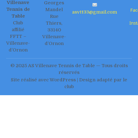
Villenave
Georges
Tennis de
Mandel
Fac
asvtt33@gmail.com
Table
Rue
Ins
Club
Thiers,
affilié
33140
FFTT –
Villenave-
Villenave-
d’Ornon
d’Ornon
© 2025 AS Villenave Tennis de Table — Tous droits
réservés
Site réalisé avec WordPress | Design adapté par le
club