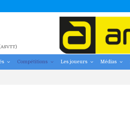
ne
2026
 d’albi
 (ASVTT)
és
Compétitions
Les joueurs
Médias