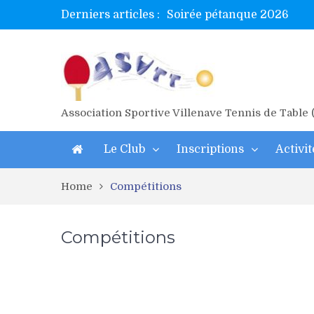
Derniers articles :
Soirée pétanque 2026
Tetelle et Wawa en bretag
Alex valide l’EF
Titres de Gironde loisirs 
Les 4 mousquetaires au 24h
Association Sportive Villenave Tennis de Table
Le Club
Inscriptions
Activit
Home
Compétitions
Compétitions