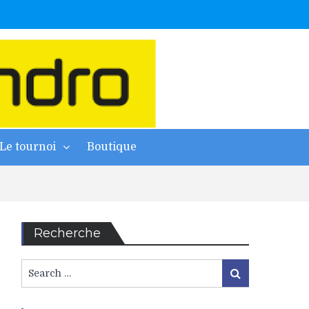
Le tournoi
Boutique
Recherche
Search
Search
for: