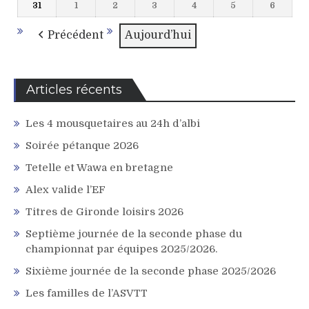
31
1
2
3
4
5
6
31
1
2
3
4
5
6
2026
2026
2026
2026
2026
2026
2026
août
septembre
septembre
septembre
septembre
septembre
septem
2026
2026
2026
2026
2026
2026
2026
Précédent
Aujourd’hui
Articles récents
Les 4 mousquetaires au 24h d’albi
Soirée pétanque 2026
Tetelle et Wawa en bretagne
Alex valide l’EF
Titres de Gironde loisirs 2026
Septième journée de la seconde phase du
championnat par équipes 2025/2026.
Sixième journée de la seconde phase 2025/2026
Les familles de l’ASVTT