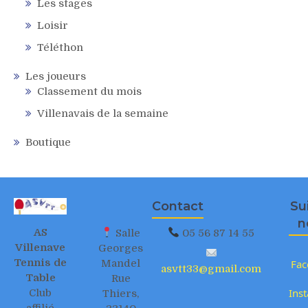
Les stages
Loisir
Téléthon
Les joueurs
Classement du mois
Villenavais de la semaine
Boutique
Contact
Su
n
AS
Salle
05 56 87 14 55
Villenave
Georges
Tennis de
Mandel
Fac
asvtt33@gmail.com
Table
Rue
Ins
Club
Thiers,