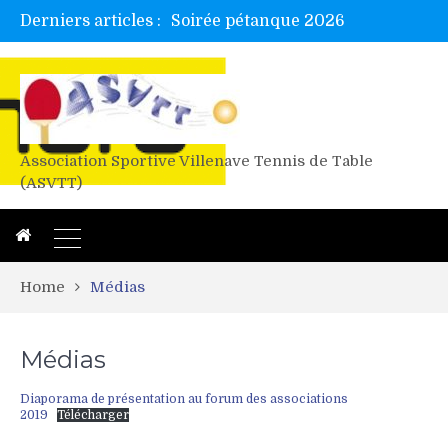
Derniers articles :
Soirée pétanque 2026
Tetelle et Wawa en bretagne
Alex valide l’EF
Titres de Gironde loisirs 2026
Les 4 mousquetaires au 24h d’albi
Association Sportive Villenave Tennis de Table
(ASVTT)
Home
Médias
Médias
Diaporama de présentation au forum des associations
2019
Télécharger