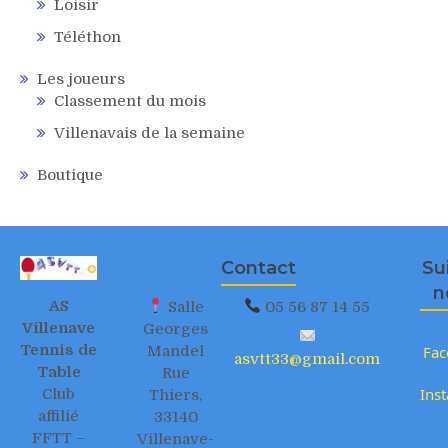
Loisir
Téléthon
Les joueurs
Classement du mois
Villenavais de la semaine
Boutique
Contact
Su
n
AS
Salle
05 56 87 14 55
Villenave
Georges
Tennis de
Mandel
Fac
asvtt33@gmail.com
Table
Rue
Ins
Club
Thiers,
affilié
33140
FFTT –
Villenave-