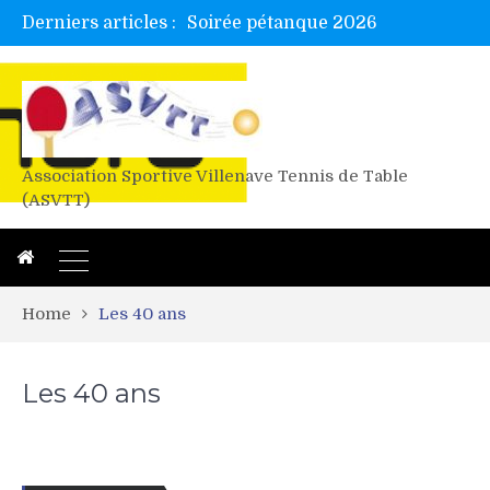
Derniers articles :
Soirée pétanque 2026
Tetelle et Wawa en bretagne
Alex valide l’EF
Titres de Gironde loisirs 2026
Les 4 mousquetaires au 24h d’albi
Association Sportive Villenave Tennis de Table
(ASVTT)
Home
Les 40 ans
Les 40 ans