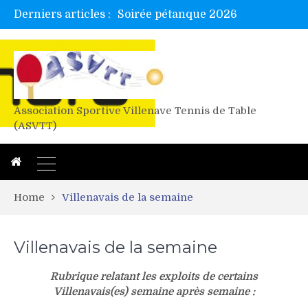
Derniers articles :
Tetelle et Wawa en bretagne
Alex valide l’EF
Titres de Gironde loisirs 2026
Les 4 mousquetaires au 24h d’albi
Association Sportive Villenave Tennis de Table
(ASVTT)
Home
Villenavais de la semaine
Villenavais de la semaine
Rubrique relatant les exploits de certains
Villenavais(es) semaine après semaine :