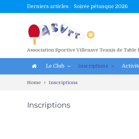
Derniers articles :
Soirée pétanque 2026
Tetelle et Wawa en bretag
Alex valide l’EF
Titres de Gironde loisirs 
Les 4 mousquetaires au 24h
Association Sportive Villenave Tennis de Table
Le Club
Inscriptions
Activit
Home
Inscriptions
Inscriptions