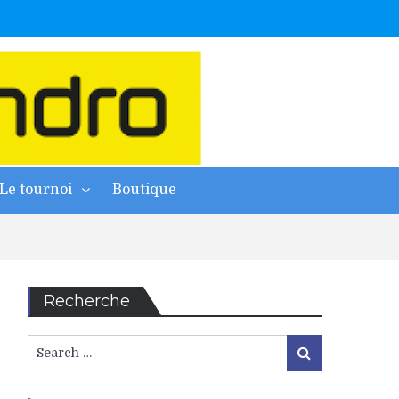
Le tournoi
Boutique
Recherche
Search
Search
for: