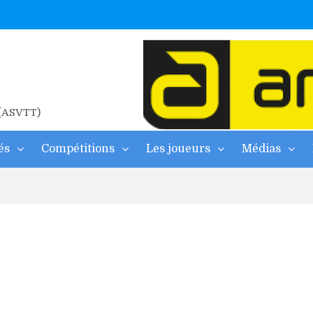
ne
2026
 d’albi
 (ASVTT)
és
Compétitions
Les joueurs
Médias