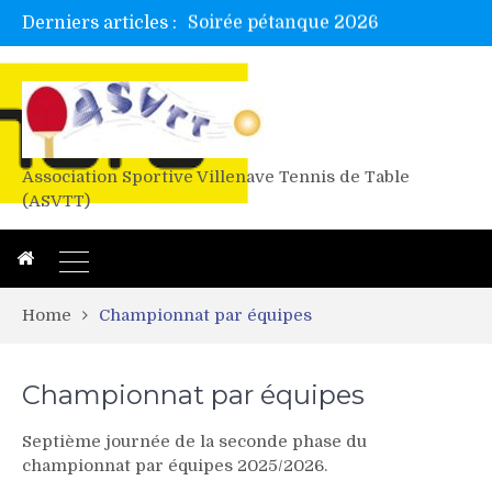
Derniers articles :
Tetelle et Wawa en bretagne
Alex valide l’EF
Titres de Gironde loisirs 2026
Les 4 mousquetaires au 24h d’albi
Association Sportive Villenave Tennis de Table
(ASVTT)
Home
Championnat par équipes
Championnat par équipes
Septième journée de la seconde phase du
championnat par équipes 2025/2026.