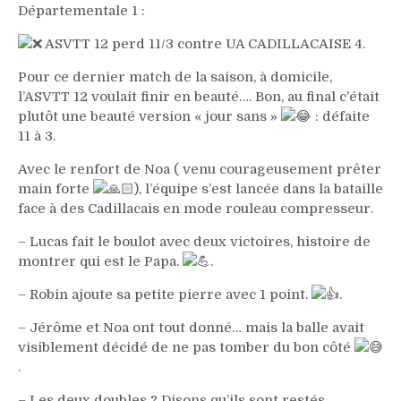
Départementale 1 :
ASVTT 12 perd 11/3 contre UA CADILLACAISE 4.
Pour ce dernier match de la saison, à domicile,
l’ASVTT 12 voulait finir en beauté…. Bon, au final c’était
plutôt une beauté version « jour sans »
: défaite
11 à 3.
Avec le renfort de Noa ( venu courageusement prêter
main forte
), l’équipe s’est lancée dans la bataille
face à des Cadillacais en mode rouleau compresseur.
– Lucas fait le boulot avec deux victoires, histoire de
montrer qui est le Papa.
.
– ⁠Robin ajoute sa petite pierre avec 1 point.
.
– ⁠Jérôme et Noa ont tout donné… mais la balle avait
visiblement décidé de ne pas tomber du bon côté
.
– ⁠Les deux doubles ? Disons qu’ils sont restés