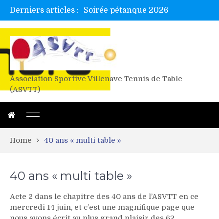
Tetelle et Wawa en bretagne
Derniers articles :
Alex valide l’EF
Titres de Gironde loisirs 2026
Les 4 mousquetaires au 24h d’albi
Association Sportive Villenave Tennis de Table
(ASVTT)
Home
40 ans « multi table »
40 ans « multi table »
Acte 2 dans le chapitre des 40 ans de l’ASVTT en ce
mercredi 14 juin, et c’est une magnifique page que
nous avons écrit au plus grand plaisir des 62