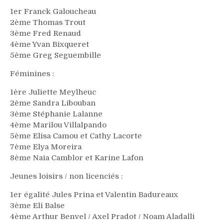
1er Franck Galoucheau
2ème Thomas Trout
3ème Fred Renaud
4ème Yvan Bixqueret
5ème Greg Seguembille
Féminines :
1ère Juliette Meylheuc
2ème Sandra Libouban
3ème Stéphanie Lalanne
4ème Marilou Villalpando
5ème Elisa Camou et Cathy Lacorte
7ème Elya Moreira
8ème Naia Camblor et Karine Lafon
Jeunes loisirs / non licenciés :
1er égalité Jules Prina et Valentin Badureaux
3ème Eli Balse
4ème Arthur Benvel / Axel Pradot / Noam Aladalli