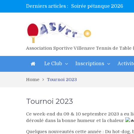
Derniers articles :
Soirée pétanque 2026
Tetelle et Wawa en bretag
Alex valide l’EF
Titres de Gironde loisirs 
Les 4 mousquetaires au 24h
Association Sportive Villenave Tennis de Table
Le Club
Inscriptions
Activit
Home
Tournoi 2023
Tournoi 2023
Ce week-end du 09 & 10 septembre 2023 a eu lieu
déroulé dans la bonne humeur et la chaleur
Quelques nouveautés cette année : Du hot-dog, b