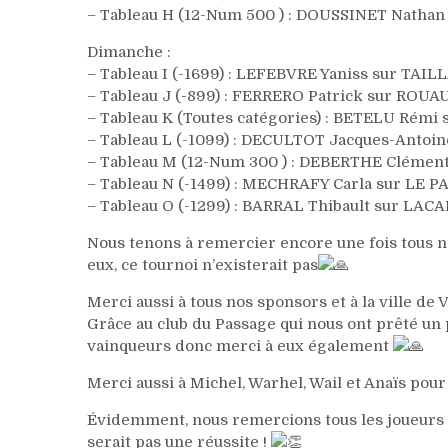
– Tableau H (12-Num 500 ) : DOUSSINET Nathan
Dimanche :
– Tableau I (-1699) : LEFEBVRE Yaniss sur TAI
– Tableau J (-899) : FERRERO Patrick sur ROUA
– Tableau K (Toutes catégories) : BETELU Rém
– Tableau L (-1099) : DECULTOT Jacques-Anto
– Tableau M (12-Num 300 ) : DEBERTHE Clémen
– Tableau N (-1499) : MECHRAFY Carla sur LE
– Tableau O (-1299) : BARRAL Thibault sur LAC
Nous tenons à remercier encore une fois tous n
eux, ce tournoi n’existerait pas
Merci aussi à tous nos sponsors et à la ville de 
Grâce au club du Passage qui nous ont prêté un
vainqueurs donc merci à eux également
Merci aussi à Michel, Warhel, Wail et Anaïs pou
Évidemment, nous remercions tous les joueurs q
serait pas une réussite !