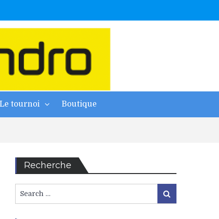
Le tournoi
Boutique
Recherche
Search
Search
for: