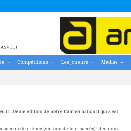
ne
2026
 d’albi
 (ASVTT)
és
Compétitions
Les joueurs
Médias
 la 10ème édition de notre tournoi national qui s’est
eaucoup de crêpes (victime de leur succès) , des mini-