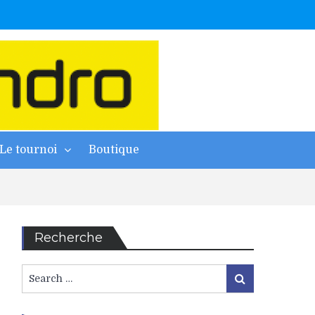
Le tournoi
Boutique
Recherche
Search
Search
for:
8