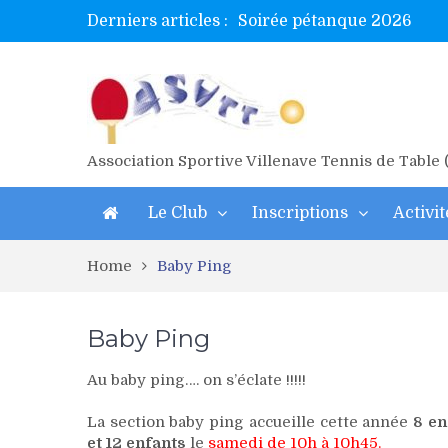
Derniers articles :
Soirée pétanque 2026
Tetelle et Wawa en bretag
Alex valide l’EF
Titres de Gironde loisirs 
Les 4 mousquetaires au 24h
Association Sportive Villenave Tennis de Table
Le Club
Inscriptions
Activit
Home
Baby Ping
Baby Ping
Au baby ping…. on s’éclate !!!!!
La section baby ping accueille cette année
8 en
et 12 enfants
le
samedi de 10h à 10h45.