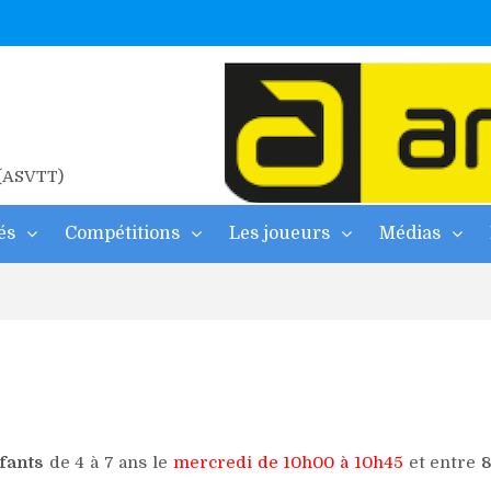
ne
2026
 d’albi
 (ASVTT)
és
Compétitions
Les joueurs
Médias
fants
de 4 à 7 ans le
mercredi de 10h00 à 10h45
et entre