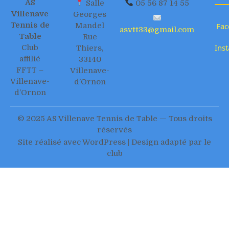
AS
Salle
05 56 87 14 55
Villenave
Georges
Tennis de
Mandel
Fac
asvtt33@gmail.com
Table
Rue
Ins
Club
Thiers,
affilié
33140
FFTT –
Villenave-
Villenave-
d’Ornon
d’Ornon
© 2025 AS Villenave Tennis de Table — Tous droits
réservés
Site réalisé avec WordPress | Design adapté par le
club