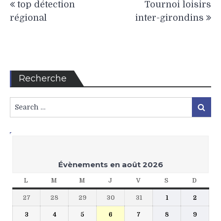
top détection
Tournoi loisirs
de
régional
inter-girondins
l’article
Recherche
Search
Search
for:
L’Agenda Pongiste
Évènements en août 2026
L
LUNDI
M
MARDI
M
MERCREDI
J
JEUDI
V
VENDREDI
S
SAMEDI
D
DIMA
27
28
29
30
31
1
2
27
28
29
30
31
1
2
juillet
juillet
juillet
juillet
juillet
août
août
3
4
5
6
7
8
9
3
4
5
6
7
8
9
2026
2026
2026
2026
2026
2026
2026