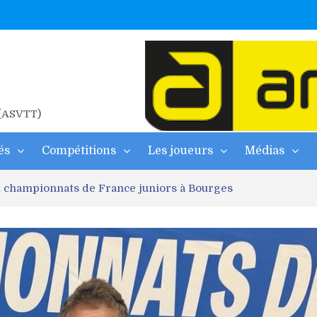
ne
2026
 d’albi
 (ASVTT)
és
Compétitions
Les joueurs
Médias
x championnats de France juniors à Bourges