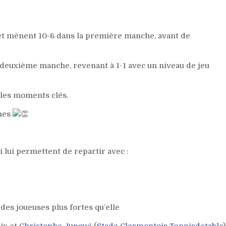
h et mènent 10-6 dans la première manche, avant de
 deuxième manche, revenant à 1-1 avec un niveau de jeu
 les moments clés.
rmes
lui permettent de repartir avec :
 des joueuses plus fortes qu’elle
ix et
Christophe Junqué
(
Stade Clermontois Tennisdetable
)