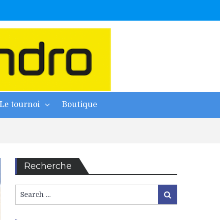
Le tournoi
Boutique
Recherche
Search
Search
for: