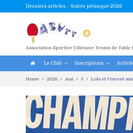
Soirée pétanque 2026
Derniers articles :
Tetelle et Wawa en bretag
Alex valide l’EF
Titres de Gironde loisirs 
Les 4 mousquetaires au 24h
Association Sportive Villenave Tennis de Table
Le Club
Inscriptions
Activit
Home
2026
mai
5
Lola et Vincent au