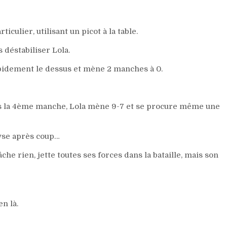
iculier, utilisant un picot à la table.
 déstabiliser Lola.
pidement le dessus et mène 2 manches à 0.
ans la 4ème manche, Lola mène 9-7 et se procure même une
yse après coup…
che rien, jette toutes ses forces dans la bataille, mais son
n là.