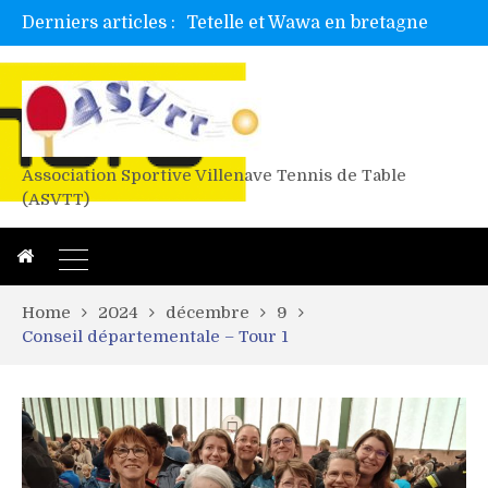
Derniers articles :
Alex valide l’EF
Titres de Gironde loisirs 2026
Les 4 mousquetaires au 24h d’albi
Association Sportive Villenave Tennis de Table
(ASVTT)
Home
2024
décembre
9
Conseil départementale – Tour 1