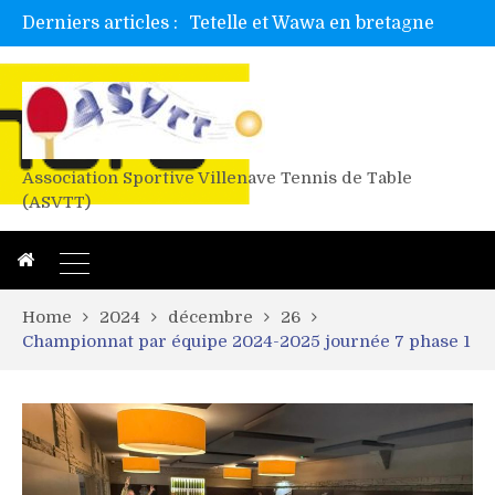
Derniers articles :
Tetelle et Wawa en bretagne
Alex valide l’EF
Titres de Gironde loisirs 2026
Les 4 mousquetaires au 24h d’albi
Association Sportive Villenave Tennis de Table
(ASVTT)
Home
2024
décembre
26
Championnat par équipe 2024-2025 journée 7 phase 1