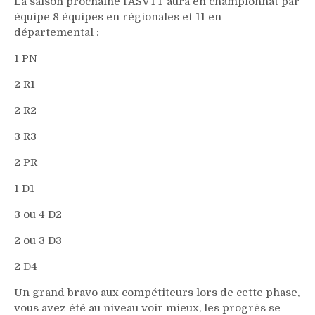
La saison prochaine l’ASVTT aura en championnat par
équipe 8 équipes en régionales et 11 en
départemental :
1 PN
2 R1
2 R2
3 R3
2 PR
1 D1
3 ou 4 D2
2 ou 3 D3
2 D4
Un grand bravo aux compétiteurs lors de cette phase,
vous avez été au niveau voir mieux, les progrès se