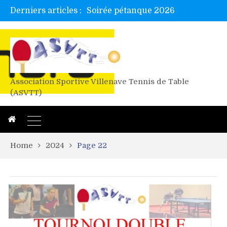
Derniers articles :
Soirée pétanque 2026
Tetelle et Wawa en bretagne
Alex valide l’EF
Titres de Gironde loisirs 2026
Les 4 mousquetaires au 24h d’albi
Association Sportive Villenave Tennis de Table
(ASVTT)
Home
2024
Page 22