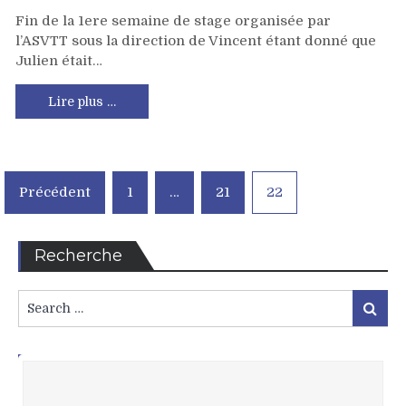
Fin de la 1ere semaine de stage organisée par
l’ASVTT sous la direction de Vincent étant donné que
Julien était…
Lire plus …
Pagination
Précédent
1
…
21
22
des
publications
Recherche
Search
Search
for:
L’Agenda Pongiste