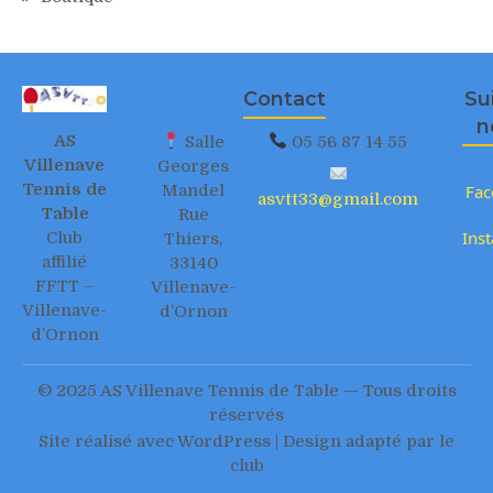
Contact
Su
n
AS
Salle
05 56 87 14 55
Villenave
Georges
Tennis de
Mandel
Fac
asvtt33@gmail.com
Table
Rue
Ins
Club
Thiers,
affilié
33140
FFTT –
Villenave-
Villenave-
d’Ornon
d’Ornon
© 2025 AS Villenave Tennis de Table — Tous droits
réservés
Site réalisé avec WordPress | Design adapté par le
club