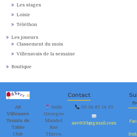
Les stages
Loisir
Téléthon
Les joueurs
Classement du mois
Villenavais de la semaine
Boutique
Contact
Su
n
AS
Salle
05 56 87 14 55
Villenave
Georges
Tennis de
Mandel
Fac
asvtt33@gmail.com
Table
Rue
Ins
Club
Thiers,