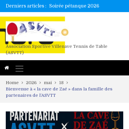
Derniers articles :
Soirée pétanque 2026
Tetelle et Wawa en bretagne
Alex valide l’EF
Titres de Gironde loisirs 2026
Les 4 mousquetaires au 24h d’albi
Association Sportive Villenave Tennis de Table
(ASVTT)
Home
2026
mai
18
Bienvenue à « la cave de Zaé » dans la famille des
partenaires de l’ASVTT