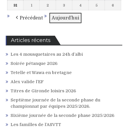
août
août
août
août
août
août
août
31
1
2
3
4
5
6
31
1
2
3
4
5
6
2026
2026
2026
2026
2026
2026
2026
août
septembre
septembre
septembre
septembre
septembre
septem
2026
2026
2026
2026
2026
2026
2026
Précédent
Aujourd’hui
Articles récents
Les 4 mousquetaires au 24h d’albi
Soirée pétanque 2026
Tetelle et Wawa en bretagne
Alex valide l’EF
Titres de Gironde loisirs 2026
Septième journée de la seconde phase du
championnat par équipes 2025/2026.
Sixième journée de la seconde phase 2025/2026
Les familles de l’ASVTT