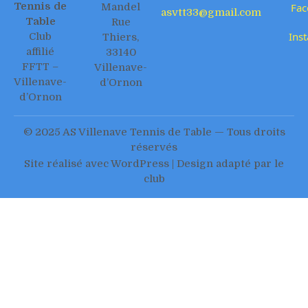
Tennis de
Mandel
Fac
asvtt33@gmail.com
Table
Rue
Ins
Club
Thiers,
affilié
33140
FFTT –
Villenave-
Villenave-
d’Ornon
d’Ornon
© 2025 AS Villenave Tennis de Table — Tous droits
réservés
Site réalisé avec WordPress | Design adapté par le
club