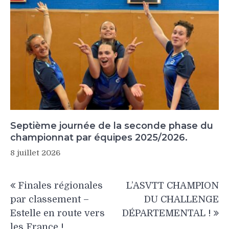
Septième journée de la seconde phase du
championnat par équipes 2025/2026.
8 juillet 2026
Navigation
Finales régionales
L’ASVTT CHAMPION
de
par classement –
DU CHALLENGE
l’article
Estelle en route vers
DÉPARTEMENTAL !
les France !