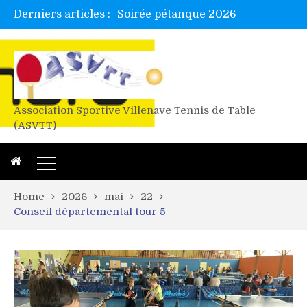
Derniers articles :
Tetelle et Wawa en bretagne
Alex valide l’EF
Titres de Gironde loisirs 2026
Les 4 mousquetaires au 24h d’albi
Association Sportive Villenave Tennis de Table
(ASVTT)
Home
2026
mai
22
Conseil départemental tour 5