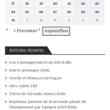
17
18
19
20
21
22
23
17
18
19
20
21
22
23
2026
2026
2026
2026
2026
2026
2026
août
août
août
août
août
août
août
24
25
26
27
28
29
30
24
25
26
27
28
29
30
2026
2026
2026
2026
2026
2026
2026
août
août
août
août
août
août
août
31
1
2
3
4
5
6
31
1
2
3
4
5
6
2026
2026
2026
2026
2026
2026
2026
août
septembre
septembre
septembre
septembre
septembre
septem
2026
2026
2026
2026
2026
2026
2026
Précédent
Aujourd’hui
Articles récents
Les 4 mousquetaires au 24h d’albi
Soirée pétanque 2026
Tetelle et Wawa en bretagne
Alex valide l’EF
Titres de Gironde loisirs 2026
Septième journée de la seconde phase du
championnat par équipes 2025/2026.