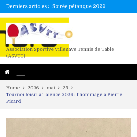
Derniers articles :
Tetelle et Wawa en bretagne
Alex valide l’EF
Titres de Gironde loisirs 2026
Les 4 mousquetaires au 24h d’albi
Association Sportive Villenave Tennis de Table
(ASVTT)
Home
2026
mai
25
Tournoi loisir à Talence 2026 : l’hommage à Pierre
Picard