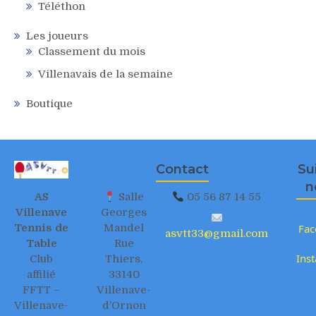
Téléthon
Les joueurs
Classement du mois
Villenavais de la semaine
Boutique
Contact
Su
n
AS
Salle
05 56 87 14 55
Villenave
Georges
Tennis de
Mandel
Fac
asvtt33@gmail.com
Table
Rue
Ins
Club
Thiers,
affilié
33140
FFTT –
Villenave-
Villenave-
d’Ornon