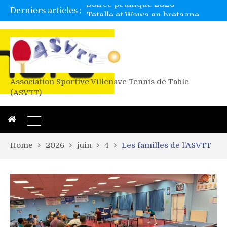
Derniers articles :
Tetelle et Wawa en bretagne
Alex valide l’EF
Titres de Gironde loisirs 2026
Les 4 mousquetaires au 24h d’albi
Association Sportive Villenave Tennis de Table
(ASVTT)
Home
2026
juin
4
Les familles de l’ASVTT