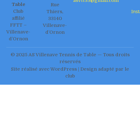
asvtt33@gmail.com
Table
Rue
Ins
Club
Thiers,
affilié
33140
FFTT –
Villenave-
Villenave-
d’Ornon
d’Ornon
© 2025 AS Villenave Tennis de Table — Tous droits
réservés
Site réalisé avec WordPress | Design adapté par le
club