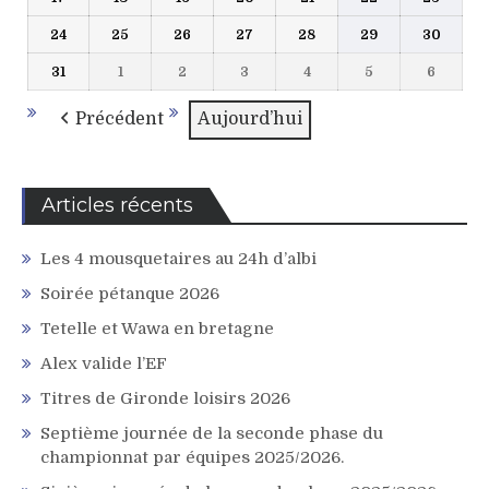
2026
2026
2026
2026
2026
2026
2026
août
août
août
août
août
août
août
24
25
26
27
28
29
30
24
25
26
27
28
29
30
2026
2026
2026
2026
2026
2026
2026
août
août
août
août
août
août
août
31
1
2
3
4
5
6
31
1
2
3
4
5
6
2026
2026
2026
2026
2026
2026
2026
août
septembre
septembre
septembre
septembre
septembre
septem
2026
2026
2026
2026
2026
2026
2026
Précédent
Aujourd’hui
Articles récents
Les 4 mousquetaires au 24h d’albi
Soirée pétanque 2026
Tetelle et Wawa en bretagne
Alex valide l’EF
Titres de Gironde loisirs 2026
Septième journée de la seconde phase du
championnat par équipes 2025/2026.