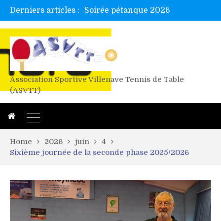
Derniers articles :
Tetelle et Wawa en bretagne
Alex valide l’EF
Titres de Gironde loisirs 2026
Les 4 mousquetaires au 24h d’albi
Association Sportive Villenave Tennis de Table
(ASVTT)
Home
2026
juin
4
Sixième journée de la seconde phase 2025/2026