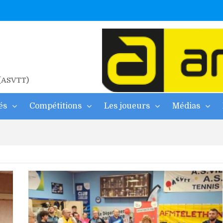
ne
2026
 d’albi
 (ASVTT)
és
Compétitions
Les joueurs
Médias