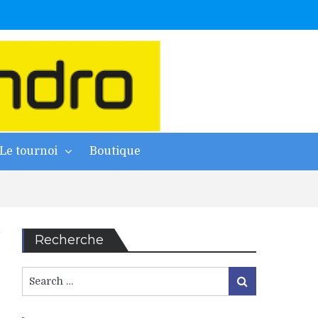
Le tournoi
Boutique
Recherche
Search
Search
for: