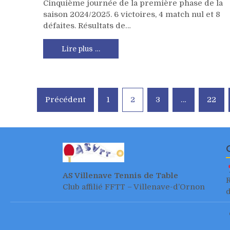
Cinquième journée de la première phase de la
saison 2024/2025. 6 victoires, 4 match nul et 8
défaites. Résultats de…
Lire plus …
Pagination
Précédent
1
2
3
…
22
des
publications
AS Villenave Tennis de Table
R
Club affilié FFTT – Villenave-d’Ornon