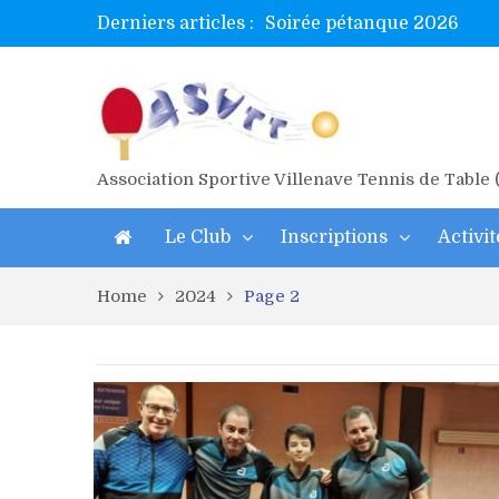
Derniers articles :
Soirée pétanque 2026
Tetelle et Wawa en bretag
Alex valide l’EF
Titres de Gironde loisirs 
Les 4 mousquetaires au 24h
Association Sportive Villenave Tennis de Table
Le Club
Inscriptions
Activit
Home
2024
Page 2