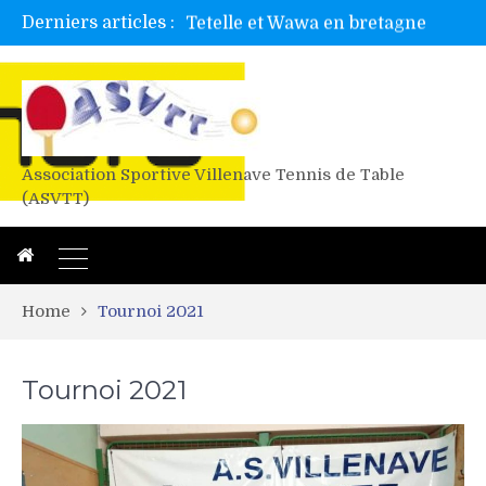
Derniers articles :
Alex valide l’EF
Titres de Gironde loisirs 2026
Les 4 mousquetaires au 24h d’albi
Association Sportive Villenave Tennis de Table
(ASVTT)
Home
Tournoi 2021
Tournoi 2021